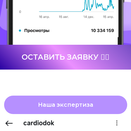
ОРЛИНСКАЯ
🥑
Ниша:
здоровье, нутрициология
Старт:
235 000 подписчиков,
🚀
средний просмотр — 60 000
перейти в канал
Результаты за время работы:
➡
310 000
подписчиков
➡ Средний просмотр вырос до 115 000
УЛУЧШИЛИ СТРАТЕГИЮ ПО ТЕМАМ,
УСИЛИЛИ СТОРИТЕЛЛИНГ,
ПЕРЕЗАПУСТИЛИ МОНТАЖ. РОСТ
ОРГАНИЧЕСКОГО ОХВАТА И
ВОВЛЕЧЕНИЯ.