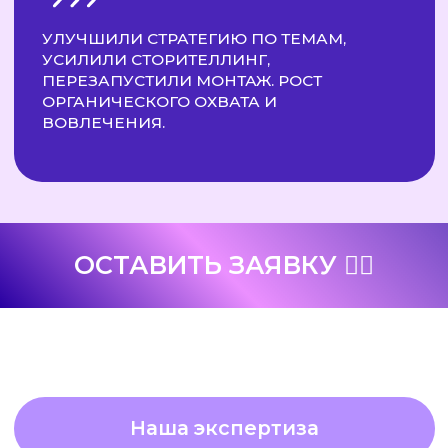
Наша экспертиза
АНАТОЛИЙ ПОЛХОВСКИЙ -
ХЭНДИМЕН В США
HANDYTEDDY
📚
Ниша:
Обучение / Личный бренд
🚀
Старт:
с 2 000 подписчиков
перейти в канал