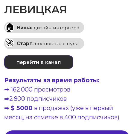
000 $ в месяц. (В зависимости
от сложности проекта.)
Что входит в Продюссирование под
ключ"
Коротко и по делу: как
мы обеспечиваем предсказуемый
результат в YouTube и instagram ?
Этап 1: Аудит и стратегия
— Анализ ниши, ЦА и конкурентов
(Ahrefs, SimilarWeb, Brand Analytics)
— Определение целей и KPI: рост
подписчиков, трафик, узнаваемость
Выбираем формат, где каждый
ролик — это шаг к конкретной цели:
росту охватов, заявок или
узнаваемости.
— Подбираем темы, которые
«зацепят» вашу аудиторию и приведут
новых подписчиков.