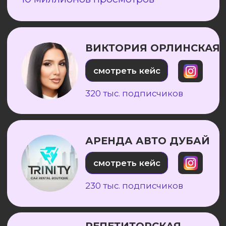
АЛЕКСЕЙ
JUSTMEBEL69
🛏
Ниша:
Мебель, кухни на заказ
перейти в канал
Результаты за 3 месяца:
➡ Количество снятых роликов: 15
➡ Общее количество просмотров
Общий охват: 846 935