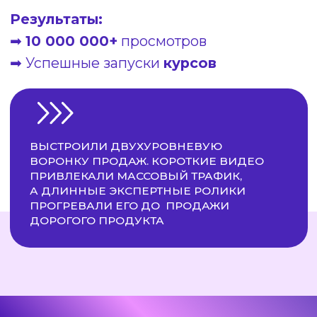
SWIM ROCKET
🏊🏻‍♀️
Ниша:
Спорт / Школа плавания
🚀
Старт:
Узкая аудитория
перейти в канал
Результаты:
➡
12 000 000+
просмотров
➡ Выход на
массовую аудиторию