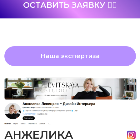
СКОЛЬКО СТОИТ ПРЕВРАТИТЬ
ВАШ YOUTUBE/ INSATAGRAM
В ПРИБЫЛЬНЫЙ БИЗНЕС?
Продвижение YouTube и Reels — это
не расход, а инвестиция в ваше будущее
и стабильный поток клиентов
Индивидуальный подход:
Стоимость продюсирования всегда
рассчитывается индивидуально
и зависит от ваших целей, ниши
и текущего состояния канала.
Мы не предлагаем «шаблонных»
решений, а создаем персональную
стратегию, которая приведет вас
к желаемым результатам.
Диапазон цен:
Ориентировочная
стоимость наших услуг — от 600 $ до 3