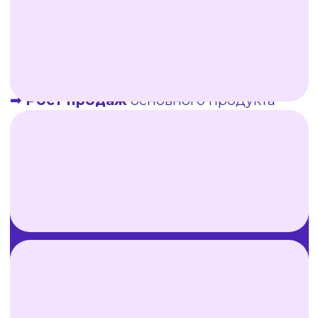
АНЖЕЛИКА
ЛЕВИЦКАЯ
🏠
Ниша:
дизайн интерьера
🚀
Старт:
полностью с нуля
перейти в канал
Результаты за время работы:
➡ 162 000 просмотров
➡2 800 подписчиков
➡
$ 5000
в продажах (уже в первый
месяц, на отметке в 400 подписчиков)
УПАКОВАЛИ ЭКСПЕРТНОСТЬ