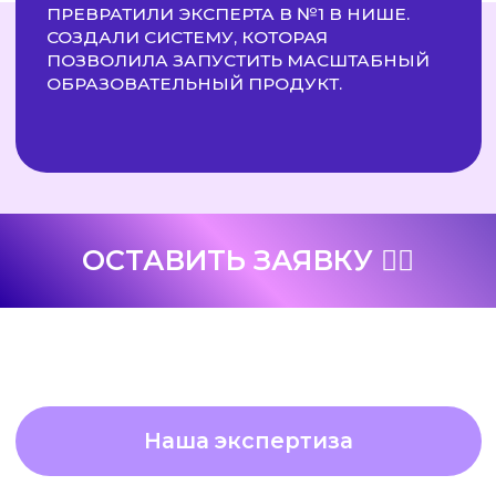
ОСТАВИТЬ ЗАЯВКУ ✍🏻
Наша экспертиза
МИХА БОРОДА 2.0
📦
Ниша:
E-commerce / Товарный