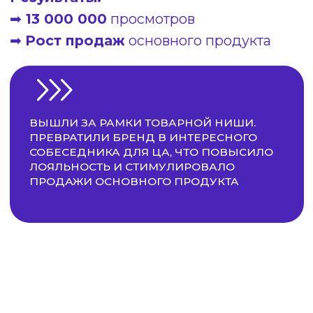
JUST HIKE
✈️
Ниша:
Туризм / Путешествия
🚀
Старт:
с нуля / без лица бренда
Результаты за 1 месяц работы:
➡
2 700 000+
просмотров
➡
Продали тур
на 12 чел в Гималаи
по
$2000