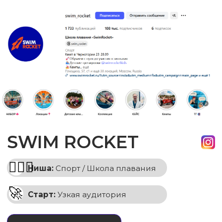
бизнес
🚀
Старт:
Узкая ниша / Контентный потолок
перейти в канал
Результаты:
➡
13 000 000
просмотров
➡
Рост продаж
основного продукта
ВЫШЛИ ЗА РАМКИ ТОВАРНОЙ НИШИ.
ПРЕВРАТИЛИ БРЕНД В ИНТЕРЕСНОГО
СОБЕСЕДНИКА ДЛЯ ЦА, ЧТО ПОВЫСИЛО
ЛОЯЛЬНОСТЬ И СТИМУЛИРОВАЛО
ПРОДАЖИ ОСНОВНОГО ПРОДУКТА