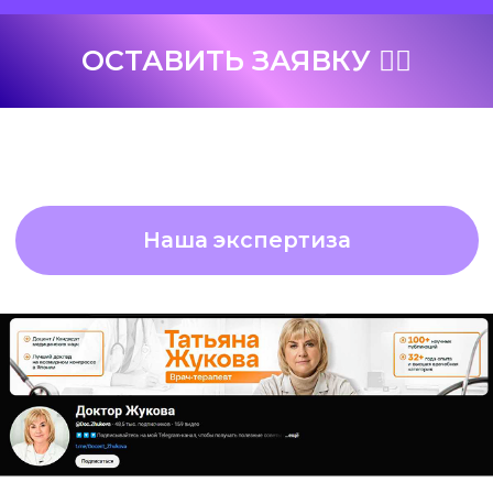
ДОКТОР ЖУКОВА
💉
🚀
Ниша:
медицина
Старт:
с нуля
перейти в канал
Результаты за время работы:
➡
35 000
подписчиков
➡ Видео с охватами более
1 000 000 просмотров
СОЗДАЛИ БРЕНД-ЭКСПЕРТА С НУЛЯ.
БЛАГОДАРЯ ГРАМОТНОЙ УПАКОВКЕ
И ВИРУСНОМУ КОНТЕНТУ РОЛИКИ
НАЧАЛИ ПОПАДАТЬ В ТРЕНДЫ
И НАБИРАТЬ МАССОВУЮ ОРГАНИКУ.