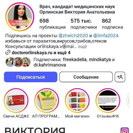
ОСТАВИТЬ ЗАЯВКУ ✍🏻
Наша экспертиза
АННА БАЗАРОВА
📚
Ниша:
Инфобизнес / Бизнес с Китаем
🚀
Старт:
Отсутствие системы продаж