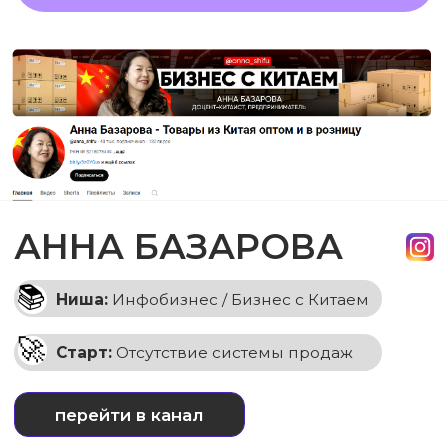
Результаты за 3 месяца работы:
➡
10 000+
подписчиков
➡ Запустил свою
«Академию»
ПРЕВРАТИЛИ ЭКСПЕРТА В №1 В НИШЕ.
СОЗДАЛИ СИСТЕМУ, КОТОРАЯ
ПОЗВОЛИЛА ЗАПУСТИТЬ МАСШТАБНЫЙ
ОБРАЗОВАТЕЛЬНЫЙ ПРОДУКТ.
ОСТАВИТЬ ЗАЯВКУ ✍🏻
Наша экспертиза