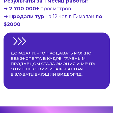
🎯
Сильная
персонализированная
стратегия
💥
Адаптация роликов под
актуальные алгоритмы
🎞
Грамотный монтаж под
целевую аудиторию