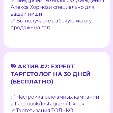
✅ Ежедневное управление
бюджетом
✅ Еженедельные отчеты и обратная
связь
📹 АКТИВ #3: Реклама
по технологии
убеждения
✅ Мы создаем 5−7 коротких видео
(30−60 сек), которые убеждают
✅ Видео работают как «фильтр» —
отсеивают халявщиков
✅ Профессиональный монтаж + звук
+ текст
✅ Готово к загрузке в Ads
✅ Каждое видео = инструмент
убеждения, а не просто контент