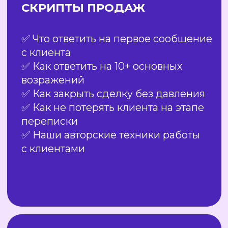
Мы не теоретики из учебников. Наш
бизнес растет на тех же технологиях,
которые мы внедрим вам.
Мы тратим собственные деньги на тесты
и находим то, что реально приносит
прибыль, чтобы вы не рисковали своим
бюджетом.
Как это работает у нас?
↗️ $ 1 ВЛОЖИЛИ
В СВОЮ РЕКЛАМУ
—
$ 10 ВЫТАЩИЛИ
ПРИБЫЛИ.
↗️ЗА ПОСЛЕДНИЕ ПОЛГОДА