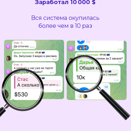
НАША ЭКСПЕРТИЗА
💶
Ниша:
Финансовый консалтинг /
Страхование
МАКСИМ КОТОФАНА
смотреть кейс
👤
Ниша:
Экспертный блог / Личный
бренд
ЕВГЕНИЙ ЕФИМОВ
смотреть кейс
💅
Ниша:
Бьюти / Салон красоты
(Дубай)
МИЛАНА