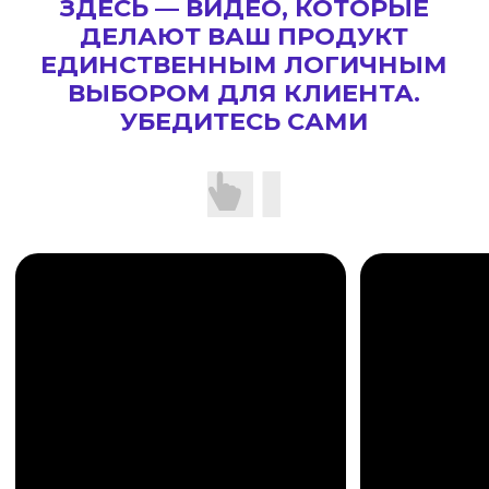
ГАЯНЭ И ЛУИЗА
🚢
Ниша:
Туризм / премиум-круизы
(Германия)
🚀
Старт:
Запуск таргета на подписку
и на квалифицирующие сообщения