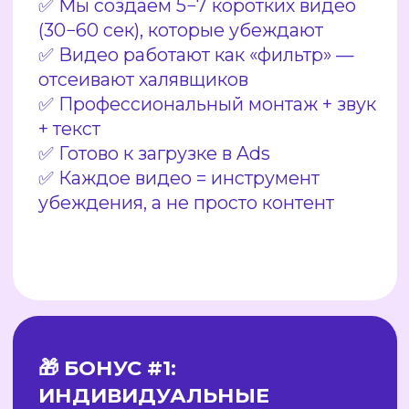
📊 БОНУС #2: ОТЧЕТ
ДЛЯ
ОТСЛЕЖИВАНИЯ
РЕЗУЛЬТАТОВ
✅ Видите в реальном времени,
сколько потратили денег
✅ Сколько пришло клиентов
✅ Какой ROI на каждую кампанию
✅ Где теряются клиенты в воронке
Получить стратегию и таргетолога ✍🏻
САПОЖНИКИ С САПОГАМИ