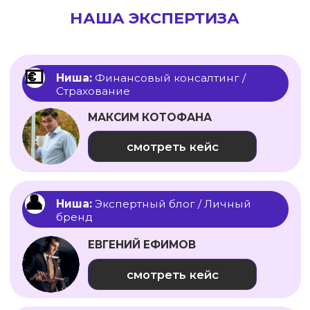
ЗАПУСТИЛИ ДВЕ КАМПАНИИ:
НА ПОДПИСКУ И НА НАЧАТУЮ
ПЕРЕПИСКУ, ОТСЕКАЯ
«ХОЛОДНУЮ» АУДИТОРИЮ.
ПРИВЕЛИ ТЁПЛЫХ, ГОТОВЫХ
К ПОКУПКЕ ЛИДОВ — КЛИЕНТЫ
БРОНИРОВАЛИ КРУИЗ ЗА 5 000 €
БУКВАЛЬНО В ПЕРВУЮ ЖЕ
МИНУТУ ПОСЛЕ КОНТАКТА.
ВЫСТРОИЛИ ДОВЕРИЕ ЧЕРЕЗ
РЕКЛАМУ: ЛЮДИ ЗАХОДИЛИ
В ПЕРЕПИСКУ УЖЕ ДОВЕРЯЯ
КОМАНДЕ,
А НЕ ПРИСМАТРИВАЯСЬ
НЕДЕЛЯМИ.