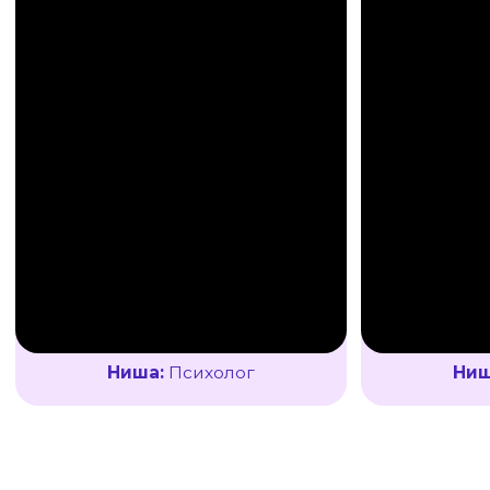
Результаты за период (04.05−04.06):
➡️ 22 целевых лида с рекламы (цена
лида € 8,8)
➡️ 15 500 € оборота при вложениях 242 €
➡️ Окупаемость трафика (ROAS): x64
(каждый вложенный евро принёс
64 евро)
➡️ 5 оплат, средний чек 3 100 €