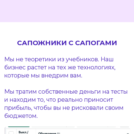
бизнеса.
Если система работает у нас, система
сработает и у вас.
КАК СИСТЕМА РАБОТАЕТ
У НАШИХ КЛИЕНТОВ?
В первую неделю
Вложил 530 $
Заработал 10 000 $
Вся система окупилась
более чем в 10 раз