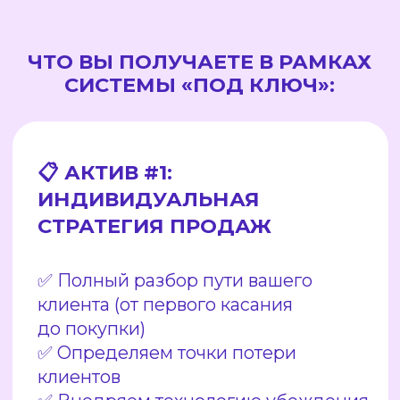
до покупки)
✅ Определяем точки потери
клиентов
✅ Внедряем технологию убеждения
Алекса Хормози специально для
вашей ниши
✅ Вы получаете рабочую «карту
продаж» на год
🎯 АКТИВ #2: EXPERT
ТАРГЕТОЛОГ НА 30 ДНЕЙ
(БЕСПЛАТНО)
✅ Настройка рекламных кампаний
в Facebook/Instagram/TikTok
✅ Таргетизация ТОЛЬКО
на платежеспособных клиентов
(не на любопытствующих)
✅ Текущая оптимизация кампаний